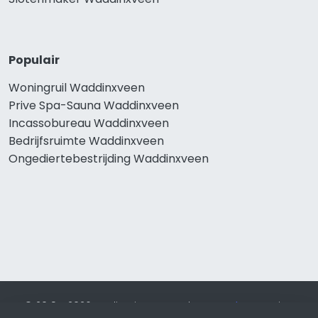
Populair
Woningruil Waddinxveen
Prive Spa-Sauna Waddinxveen
Incassobureau Waddinxveen
Bedrijfsruimte Waddinxveen
Ongediertebestrijding Waddinxveen
© 2019 - 2026 Realisatie en SEO door
SEO-bureau
Lion