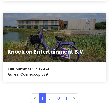
Knock on Entertainment B.V.
KvK nummer:
34355164
Adres:
Coenecoop 589
1
...
0
1