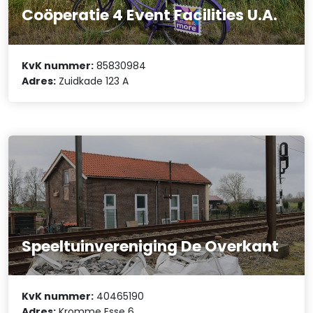
Coöperatie 4 Event Facilities U.A.
KvK nummer:
85830984
Adres:
Zuidkade 123 A
Speeltuinvereniging De Overkant
KvK nummer:
40465190
Adres:
Kromme Esse 6