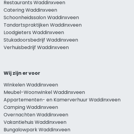
Restaurants Waddinxveen
Catering Waddinxveen
Schoonheidssalon Waddinxveen
Tandartspraktijken Waddinxveen
Loodgieters Waddinxveen
Stukadoorsbedrijf Waddinxveen
Verhuisbedrijf Waddinxveen
Wij zijn er voor
Winkelen Waddinxveen
Meubel-Woonwinkel Waddinxveen
Appartementen- en Kamerverhuur Waddinxveen
Camping Waddinxveen
Overnachten Waddinxveen
Vakantiehuis Waddinxveen
Bungalowpark Waddinxveen