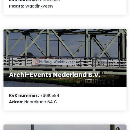
Plaats:
Waddinxveen
Archi-Events Nederland B.V.
KvK nummer:
76610594
Adres:
Noordkade 64 C