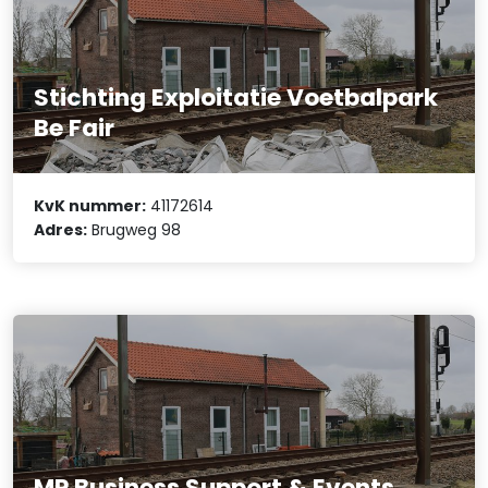
Stichting Exploitatie Voetbalpark
Be Fair
KvK nummer:
41172614
Adres:
Brugweg 98
MP Business Support & Events