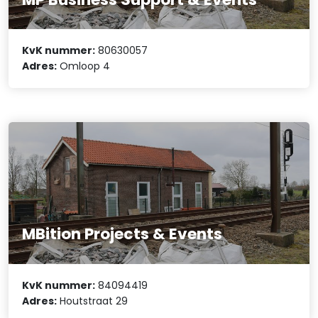
KvK nummer:
80630057
Adres:
Omloop 4
MBition Projects & Events
KvK nummer:
84094419
Adres:
Houtstraat 29