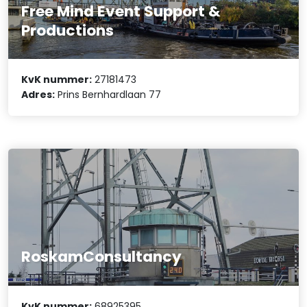
Free Mind Event Support &
Productions
KvK nummer:
27181473
Adres:
Prins Bernhardlaan 77
RoskamConsultancy
KvK nummer:
68925395