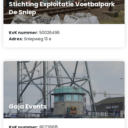
Stichting Exploitatie Voetbalpark
De Sniep
KvK nummer:
50026496
Adres:
Sniepweg 13 e
Gaja Events
KvK nummer:
80726615