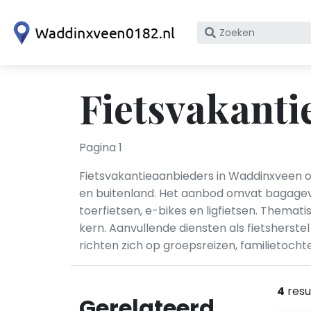
Zoek
op
bedrijfsnaam
of
Fietsvakanti
KvK
nummer
Pagina 1
Fietsvakantieaanbieders in Waddinxveen o
en buitenland. Het aanbod omvat bagagever
toerfietsen, e-bikes en ligfietsen. Thema
kern. Aanvullende diensten als fietsherst
richten zich op groepsreizen, familietoch
4
resu
Gerelateerd