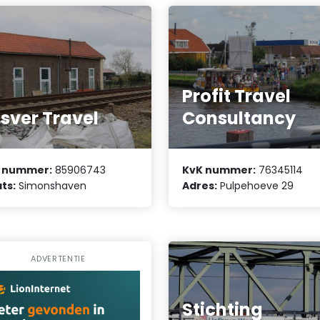
Profit Travel
sver Travel
Consultancy
 nummer:
85906743
KvK nummer:
76345114
ts:
Simonshaven
Adres:
Pulpehoeve 29
ADVERTENTIE
Stichting