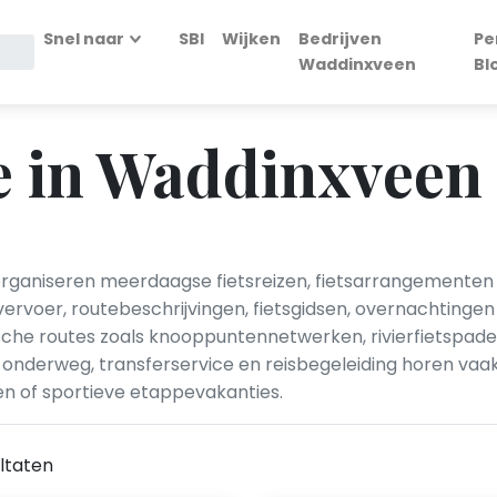
Snel naar
SBI
Wijken
Bedrijven
Pe
Waddinxveen
Bl
e in Waddinxveen
rganiseren meerdaagse fietsreizen, fietsarrangementen 
voer, routebeschrijvingen, fietsgidsen, overnachtingen 
tische routes zoals knooppuntennetwerken, rivierfietspa
el onderweg, transferservice en reisbegeleiding horen va
ten of sportieve etappevakanties.
ltaten