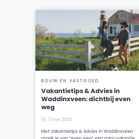
BOUW EN VASTGOED
Vakantietips & Advies in
Waddinxveen: dichtbij even
weg
3 mei 2026
Met Vakantietips & Advies in Waddinxveen
maak je van “even weg” een mini-vakantie: