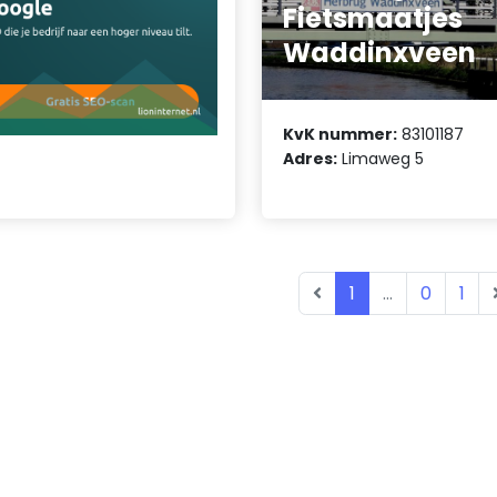
Fietsmaatjes
Waddinxveen
KvK nummer:
83101187
Adres:
Limaweg 5
1
...
0
1