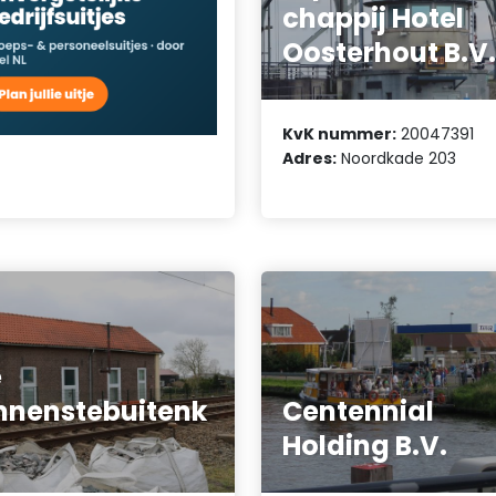
chappij Hotel
Oosterhout B.V
KvK nummer:
20047391
Adres:
Noordkade 203
e
nnenstebuitenk
Centennial
Holding B.V.