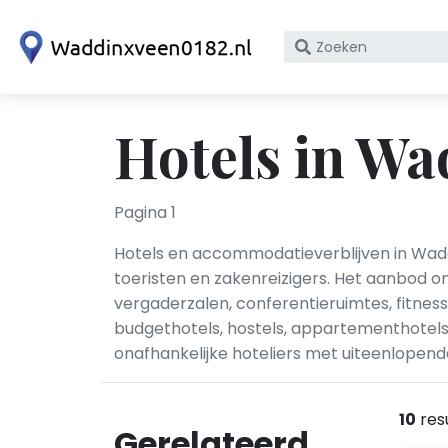
Zoek
op
bedrijfsnaam
of
Hotels in W
KvK
nummer
Pagina 1
Hotels en accommodatieverblijven in Wadd
toeristen en zakenreizigers. Het aanbod om
vergaderzalen, conferentieruimtes, fitne
budgethotels, hostels, appartementhotel
onafhankelijke hoteliers met uiteenlopende
10
res
Gerelateerd