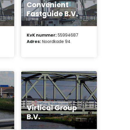
Convenient
.
Fastguide B.V.
KvK nummer:
55994687
Adres:
Noordkade 94
Virtical Group
B.V.