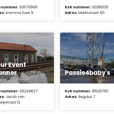
 nummer:
50576968
KvK nummer:
50366130
es:
Kromme Esse 9
Adres:
Marktstraat 60
ur Event
anner
Passie4baby's
 nummer:
66249627
KvK nummer:
81529783
es:
Jacob van
Adres:
Regulus 7
epstraat 12