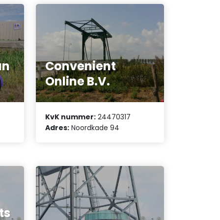
an
Convenient
Online B.V.
KvK nummer:
24470317
Adres:
Noordkade 94
ts