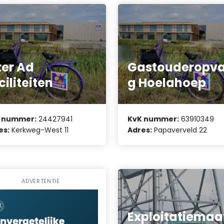
ter Ad
Gastouderopv
ciliteiten
g Hoelahoep
 nummer:
24427941
KvK nummer:
63910349
es:
Kerkweg-West 11
Adres:
Papaverveld 22
ADVERTENTIE
Exploitatiemaa