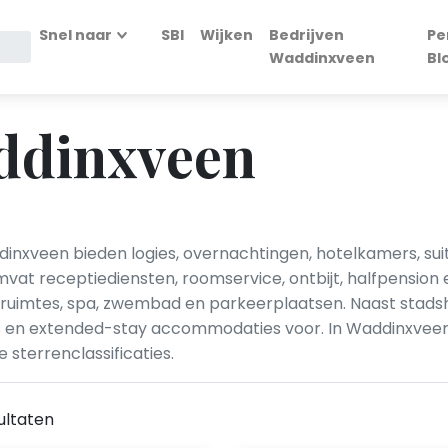
Snel naar
SBI
Wijken
Bedrijven
Pe
Waddinxveen
Bl
addinxveen
inxveen bieden logies, overnachtingen, hotelkamers, sui
vat receptiediensten, roomservice, ontbijt, halfpension e
ssruimtes, spa, zwembad en parkeerplaatsen. Naast stads
s en extended-stay accommodaties voor. In Waddinxveen
 sterrenclassificaties.
ultaten