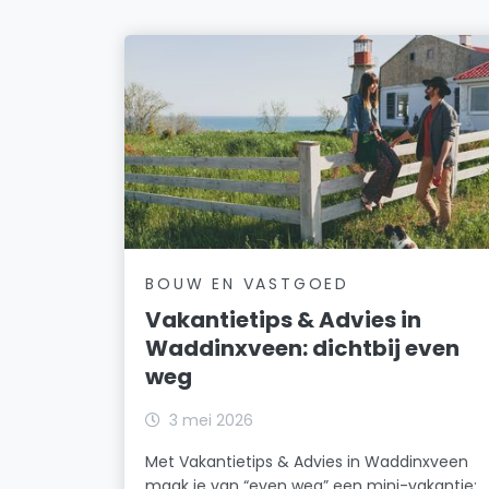
BOUW EN VASTGOED
Vakantietips & Advies in
Waddinxveen: dichtbij even
weg
3 mei 2026
Met Vakantietips & Advies in Waddinxveen
maak je van “even weg” een mini-vakantie: