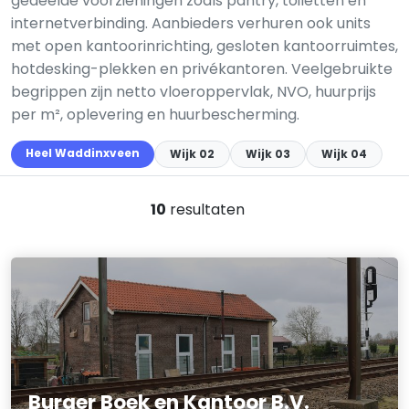
gedeelde voorzieningen zoals pantry, toiletten en
internetverbinding. Aanbieders verhuren ook units
met open kantoorinrichting, gesloten kantoorruimtes,
hotdesking-plekken en privékantoren. Veelgebruikte
begrippen zijn netto vloeroppervlak, NVO, huurprijs
per m², oplevering en huurbescherming.
Heel Waddinxveen
Wijk 02
Wijk 03
Wijk 04
10
resultaten
Burger Boek en Kantoor B.V.