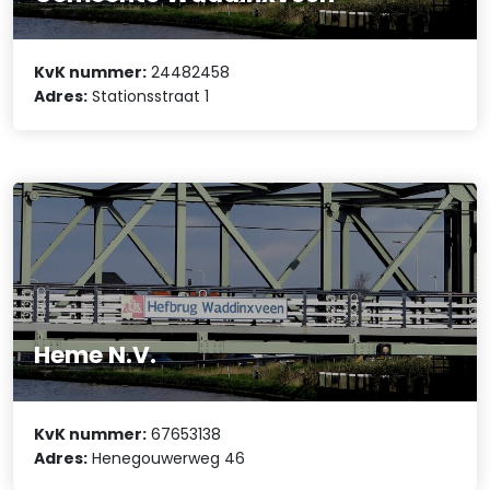
KvK nummer:
24482458
Adres:
Stationsstraat 1
Heme N.V.
KvK nummer:
67653138
Adres:
Henegouwerweg 46