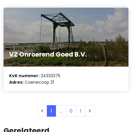
VZ Onroerend Goed B.V.
KvK nummer:
24333375
Adres:
Coenecoop 21
1
...
0
1
Gerelateerd