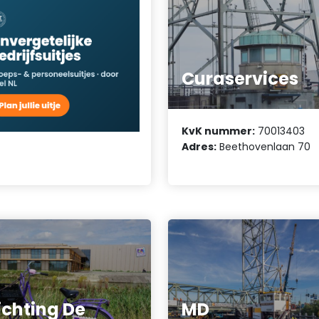
Curaservices
KvK nummer:
70013403
Adres:
Beethovenlaan 70
ichting De
MD