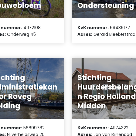
ouwebloem
Ondersteuning
 nummer:
41172108
KvK nummer:
69436177
es:
Onderweg 45
Adres:
Gerard Bleekerstraa
ichting
Stichting
ministratiekan
Huurdersbelan
or Roveg
n Regio Hollan
lding
Midden
 nummer:
58899782
KvK nummer:
41174322
es:
Nijverheidsweg 20
Adres:
Jan van Bijnenpad 1