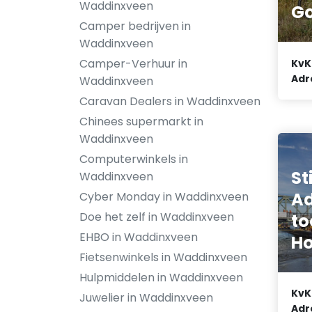
Waddinxveen
G
Camper bedrijven in
Waddinxveen
Camper-Verhuur in
KvK
Adr
Waddinxveen
Caravan Dealers in Waddinxveen
Chinees supermarkt in
Waddinxveen
Computerwinkels in
St
Waddinxveen
Ad
Cyber Monday in Waddinxveen
Doe het zelf in Waddinxveen
to
EHBO in Waddinxveen
Ho
Fietsenwinkels in Waddinxveen
Hulpmiddelen in Waddinxveen
KvK
Juwelier in Waddinxveen
Adr