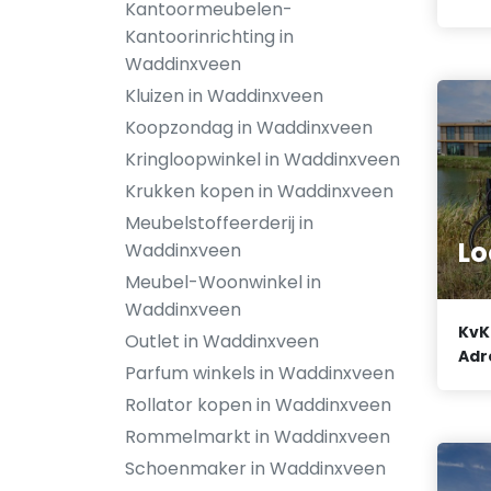
Kantoormeubelen-
Kantoorinrichting in
Waddinxveen
Kluizen in Waddinxveen
Koopzondag in Waddinxveen
Kringloopwinkel in Waddinxveen
Krukken kopen in Waddinxveen
Meubelstoffeerderij in
Lo
Waddinxveen
Meubel-Woonwinkel in
Waddinxveen
KvK
Outlet in Waddinxveen
Adr
Parfum winkels in Waddinxveen
Rollator kopen in Waddinxveen
Rommelmarkt in Waddinxveen
Schoenmaker in Waddinxveen