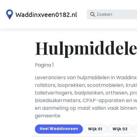
Zoek
op
bedrijfsnaam
of
Hulpmiddele
KvK
nummer
Pagina 1
Leveranciers van hulpmiddelen in Waddinxve
rollators, looprekken, scootmobielen, kru
toiletverhogers, badplanken, orthesen, p
bloedsuikermeters, CPAP-apparaten en wo
en aanmeting op maat vallen vaak binnen 
gemeente.
Heel Waddinxveen
Wijk 01
Wijk 02