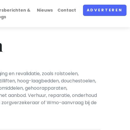
rsberichten &
Nieuws
Contact
ADVERTEREN
ogs
n
g en revalidatie, zoals rolstoelen,
tilliften, hoog-laagbedden, douchestoelen,
ulpmiddelen, gehoorapparaten,
et aanbod. Verhuur, reparatie, onderhoud
ia zorgverzekeraar of Wmo-aanvraag bij de