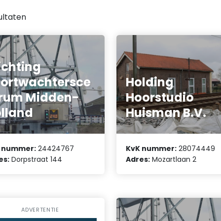
ultaten
ichting
ortwachtersce
Holding
rum Midden-
Hoorstudio
lland
Huisman B.V.
 nummer:
24424767
KvK nummer:
28074449
es:
Dorpstraat 144
Adres:
Mozartlaan 2
ADVERTENTIE