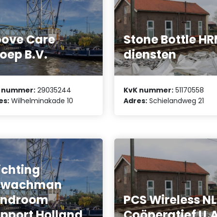
ove Care
Stone Bottle H
oep B.V.
diensten
 nummer:
29035244
KvK nummer:
51170558
es:
Wilhelminakade 10
Adres:
Schielandweg 21
ichting
hwachman
yndroom
PCS Wireless NL
pport Holland
Coöperatief U.A