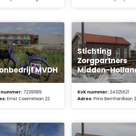
Stichting
Zorgpartners
onbedrijf MVDH
Midden-Hollan
 nummer:
72391189
KvK nummer:
24325621
es:
Ernst Casimirlaan 22
Adres:
Prins Bernhardlaan 