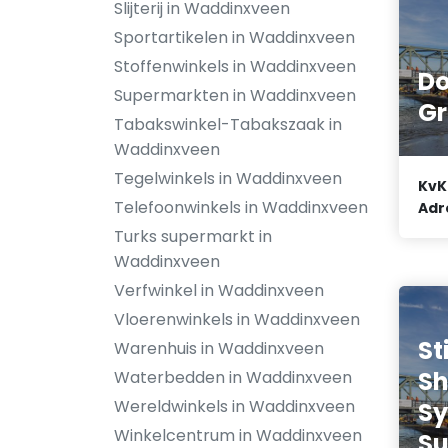
Slijterij in Waddinxveen
Sportartikelen in Waddinxveen
Stoffenwinkels in Waddinxveen
Do
Supermarkten in Waddinxveen
Gr
Tabakswinkel-Tabakszaak in
Waddinxveen
Tegelwinkels in Waddinxveen
KvK
Telefoonwinkels in Waddinxveen
Adr
Turks supermarkt in
Waddinxveen
Verfwinkel in Waddinxveen
Vloerenwinkels in Waddinxveen
St
Warenhuis in Waddinxveen
S
Waterbedden in Waddinxveen
Wereldwinkels in Waddinxveen
S
Winkelcentrum in Waddinxveen
Su