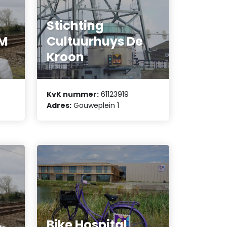
Stichting
RM
Cultuurhuys De
Kroon
KvK nummer:
61123919
Adres:
Gouweplein 1
.
Bike Hospital