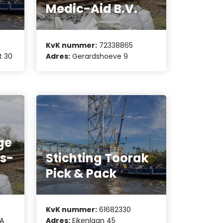
Medic-Aid B.V.
KvK nummer:
72338865
t 30
Adres:
Gerardshoeve 9
ge
ds-
Stichting Toorak
Pick & Pack
KvK nummer:
61682330
 A
Adres:
Eikenlaan 45