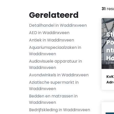
31
res
Gerelateerd
Detailhandel in Waddinxveen
AED in Waddinxveen
St
Antiek in Waddinxveen
Po
Aquariumspeciaalzaken in
nt
Waddinxveen
Ho
Audiovisuele apparatuur in
Waddinxveen
Avondwinkels in Waddinxveen
KvK
Aziatische supermarkt in
Adr
Waddinxveen
Bedden en matrassen in
Waddinxveen
Bedrijfskleding in Waddinxveen