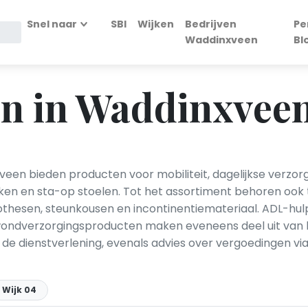
Snel naar
SBI
Wijken
Bedrijven
Pe
Waddinxveen
Bl
n in Waddinxvee
en bieden producten voor mobiliteit, dagelijkse verzorgin
kken en sta-op stoelen. Tot het assortiment behoren ook 
rothesen, steunkousen en incontinentiemateriaal. ADL-h
ndverzorgingsproducten maken eveneens deel uit van h
de dienstverlening, evenals advies over vergoedingen v
Wijk 04