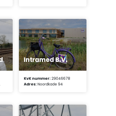
d
Intramed B.V.
KvK nummer:
29046678
2
Adres:
Noordkade 94