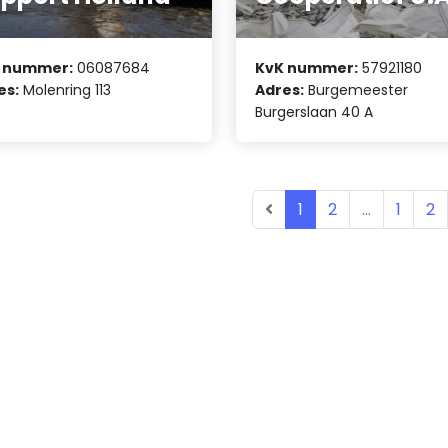
 nummer:
06087684
KvK nummer:
57921180
es:
Molenring 113
Adres:
Burgemeester
Burgerslaan 40 A
1
2
...
1
2