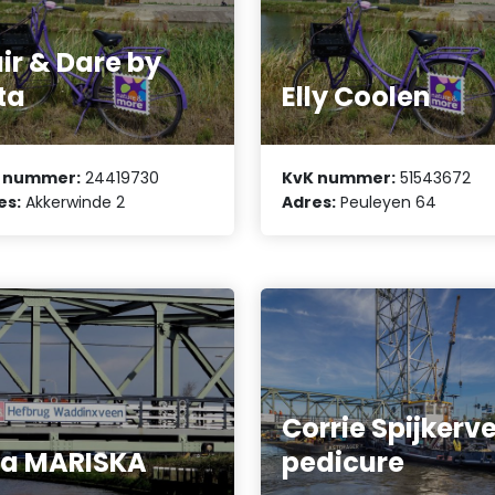
ir & Dare by
ta
Elly Coolen
 nummer:
24419730
KvK nummer:
51543672
es:
Akkerwinde 2
Adres:
Peuleyen 64
Corrie Spijkerv
la MARISKA
pedicure