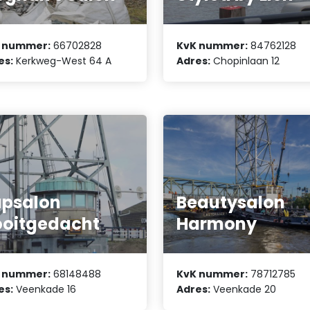
 nummer:
66702828
KvK nummer:
84762128
es:
Kerkweg-West 64 A
Adres:
Chopinlaan 12
psalon
Beautysalon
oitgedacht
Harmony
 nummer:
68148488
KvK nummer:
78712785
es:
Veenkade 16
Adres:
Veenkade 20