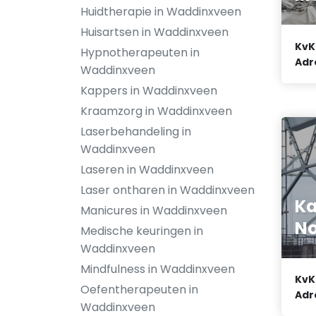
Huidtherapie in Waddinxveen
Huisartsen in Waddinxveen
KvK
Hypnotherapeuten in
Adr
Waddinxveen
Kappers in Waddinxveen
Kraamzorg in Waddinxveen
Laserbehandeling in
Waddinxveen
Laseren in Waddinxveen
Laser ontharen in Waddinxveen
Ka
Manicures in Waddinxveen
No
Medische keuringen in
Waddinxveen
Mindfulness in Waddinxveen
KvK
Oefentherapeuten in
Adr
Waddinxveen