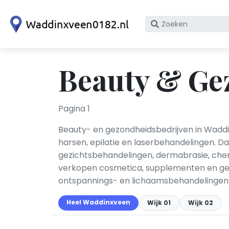
Zoek
op
bedrijfsnaam
of
Beauty & Ge
KvK
nummer
Pagina 1
Beauty- en gezondheidsbedrijven in Waddi
harsen, epilatie en laserbehandelingen. 
gezichtsbehandelingen, dermabrasie, che
verkopen cosmetica, supplementen en gezo
ontspannings- en lichaamsbehandelingen aa
Heel Waddinxveen
Wijk 01
Wijk 02