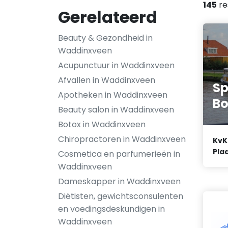
145
re
Gerelateerd
Beauty & Gezondheid in
Waddinxveen
Acupunctuur in Waddinxveen
Afvallen in Waddinxveen
S
Apotheken in Waddinxveen
Bo
Beauty salon in Waddinxveen
Botox in Waddinxveen
Chiropractoren in Waddinxveen
KvK
Plaa
Cosmetica en parfumerieën in
Waddinxveen
Dameskapper in Waddinxveen
Diëtisten, gewichtsconsulenten
en voedingsdeskundigen in
Waddinxveen