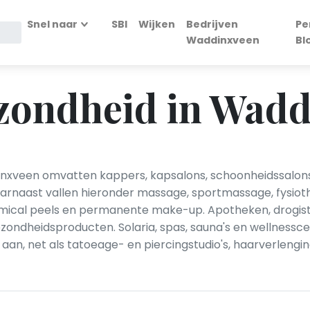
Snel naar
SBI
Wijken
Bedrijven
Pe
Waddinxveen
Bl
zondheid in Wad
nxveen omvatten kappers, kapsalons, schoonheidssalons, 
Daarnaast vallen hieronder massage, sportmassage, fysio
mical peels en permanente make-up. Apotheken, drogiste
ndheidsproducten. Solaria, spas, sauna's en wellness­c
n, net als tatoeage- en piercingstudio's, haarverlengin