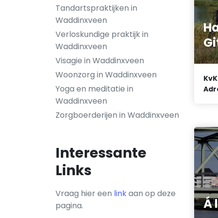
Tandartspraktijken in
Waddinxveen
Ha
Verloskundige praktijk in
Gi
Waddinxveen
Visagie in Waddinxveen
Woonzorg in Waddinxveen
KvK
Yoga en meditatie in
Adr
Waddinxveen
Zorgboerderijen in Waddinxveen
Interessante
Links
Vraag hier een
link
aan op deze
Á 
pagina.