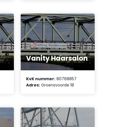
Vanity Haarsalon
KvK nummer:
80768857
Adres:
Groensvoorde 18