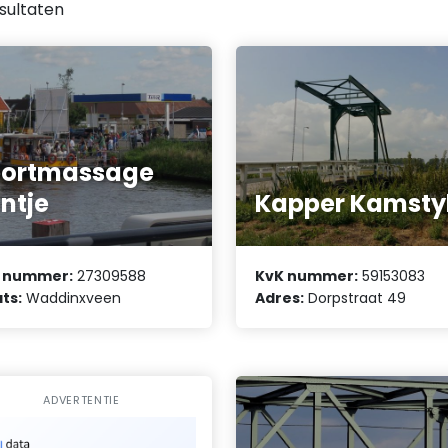
sultaten
portmassage
ntje
Kapper Kamsty
 nummer:
27309588
KvK nummer:
59153083
ts:
Waddinxveen
Adres:
Dorpstraat 49
ADVERTENTIE