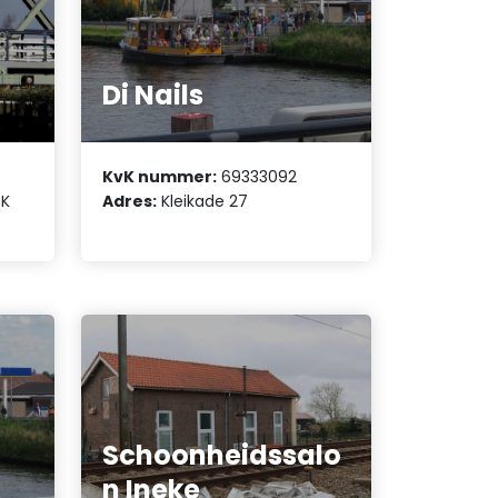
Di Nails
KvK nummer:
69333092
RK
Adres:
Kleikade 27
Schoonheidssalo
n Ineke