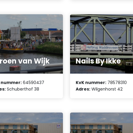
roen van Wijk
Nails By Ikke
 nummer:
64590437
KvK nummer:
78578310
es:
Schuberthof 38
Adres:
Wilgenhorst 42