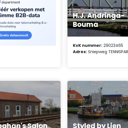
H.J. Andringa-
Bouma
KvK nummer:
29023465
Adres:
Sniepweg TENNISPA
ghan's Salon
Styled by Lien