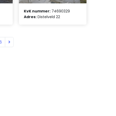
KvK nummer:
74690329
Adres:
Distelveld 22
8