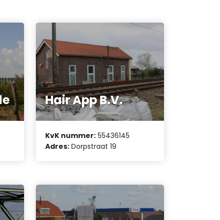
le
Hair App B.V.
KvK nummer:
55436145
Adres:
Dorpstraat 19