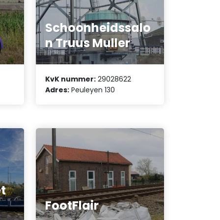
Schoonheidssalo
n Truus Muller
KvK nummer:
29028622
Adres:
Peuleyen 130
et
FootFlair