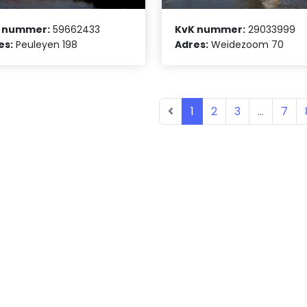
 nummer:
59662433
KvK nummer:
29033999
es:
Peuleyen 198
Adres:
Weidezoom 70
1
2
3
...
7