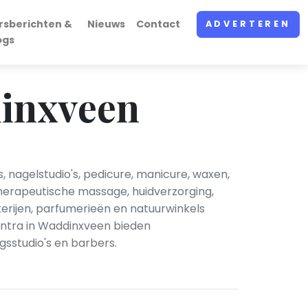
rsberichten &
Nieuws
Contact
ADVERTEREN
ogs
dinxveen
nagelstudio's, pedicure, manicure, waxen,
therapeutische massage, huidverzorging,
rijen, parfumerieën en natuurwinkels
entra in Waddinxveen bieden
gsstudio's en barbers.