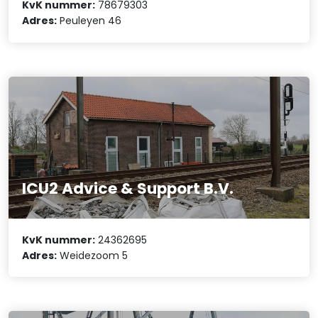
KvK nummer:
78679303
Adres:
Peuleyen 46
ICU2 Advice & Support B.V.
KvK nummer:
24362695
Adres:
Weidezoom 5