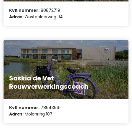
KvK nummer:
80872719
Adres:
Oostpolderweg 114
Saskia de Vet
Rouwverwerkingscoach
KvK nummer:
78643961
Adres:
Molenring 107