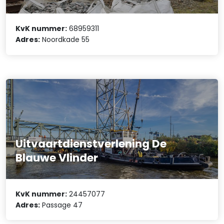
KvK nummer:
68959311
Adres:
Noordkade 55
Uitvaartdienstverlening De
Blauwe Vlinder
KvK nummer:
24457077
Adres:
Passage 47