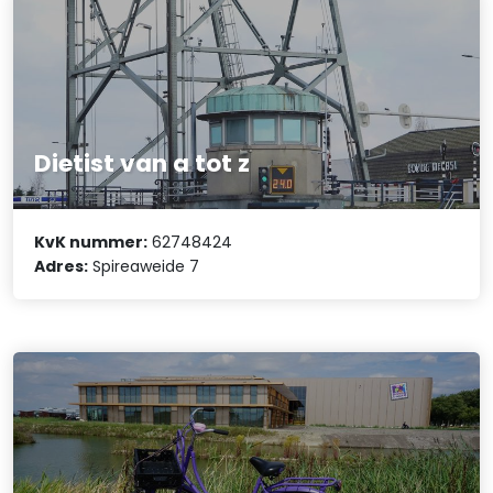
Dietist van a tot z
KvK nummer:
62748424
Adres:
Spireaweide 7