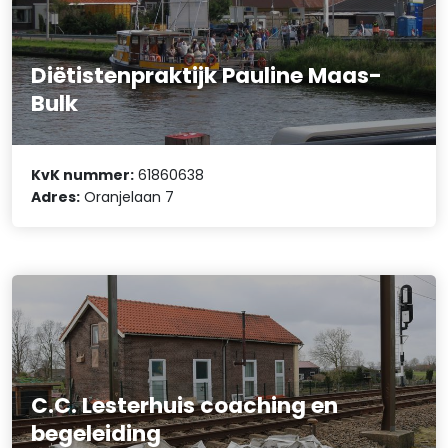
Diëtistenpraktijk Pauline Maas-
Bulk
KvK nummer:
61860638
Adres:
Oranjelaan 7
C.C. Lesterhuis coaching en
begeleiding