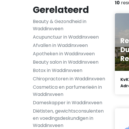
10
res
Gerelateerd
Beauty & Gezondheid in
Waddinxveen
Acupunctuur in Waddinxveen
Re
Afvallen in Waddinxveen
D
Apotheken in Waddinxveen
Re
Beauty salon in Waddinxveen
Botox in Waddinxveen
Chiropractoren in Waddinxveen
KvK
Adr
Cosmetica en parfumerieën in
Waddinxveen
Dameskapper in Waddinxveen
Diëtisten, gewichtsconsulenten
en voedingsdeskundigen in
Waddinxveen