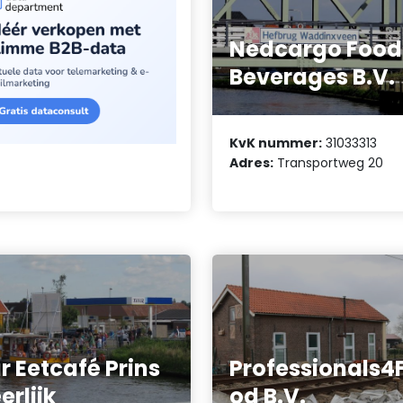
Nedcargo Food
Beverages B.V.
KvK nummer:
31033313
Adres:
Transportweg 20
r Eetcafé Prins
Professionals4
erlijk
od B.V.