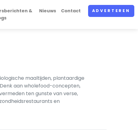
rsberichten &
Nieuws
Contact
ADVERTEREN
ogs
ologische maaltijden, plantaardige
n. Denk aan wholefood-concepten,
 vermeden ten gunste van verse,
ezondheidsrestaurants en