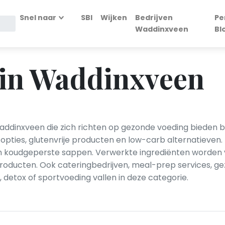
Snel naar
SBI
Wijken
Bedrijven
Pe
Waddinxveen
Bl
 in Waddinxveen
ddinxveen die zich richten op gezonde voeding bieden bi
 opties, glutenvrije producten en low-carb alternatieve
en koudgeperste sappen. Verwerkte ingrediënten worden
oducten. Ook cateringbedrijven, meal-prep services, g
detox of sportvoeding vallen in deze categorie.