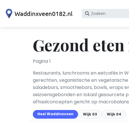
Zoek
op
bedrijfsnaam
of
Gezond eten
KvK
nummer
Pagina 1
Restaurants, lunchrooms en eetcafés in Wa
gerechten, veganistische en vegetarische
saladebars, smoothiebars, bowls, wraps 
seizoensgebonden en lokaal gesourcete pr
afhaalconcepten gericht op macrobalans, 
Heel Waddinxveen
Wijk 03
Wijk 04