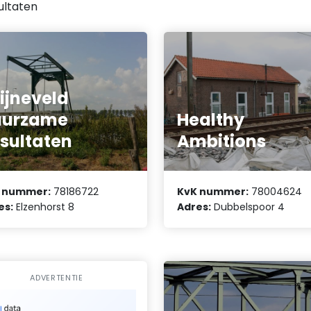
ultaten
ijneveld
uurzame
Healthy
sultaten
Ambitions
 nummer:
78186722
KvK nummer:
78004624
es:
Elzenhorst 8
Adres:
Dubbelspoor 4
ADVERTENTIE