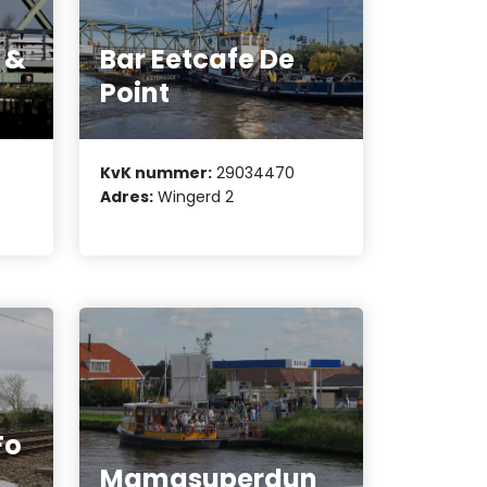
 &
Bar Eetcafe De
Point
KvK nummer:
29034470
Adres:
Wingerd 2
Fo
Mamasuperdun