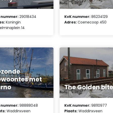
 nummer:
29018434
KvK nummer:
86234129
es:
Koningin
Adres:
Coenecoop 450
elminaplein 14
ezonde
ewoontes met
arno
The Golden bit
 nummer:
98888048
KvK nummer:
98110977
ts:
Waddinxveen
Plaats:
Waddinxveen