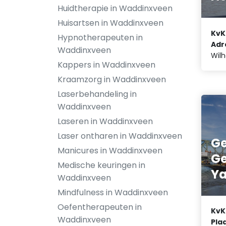
Huidtherapie in Waddinxveen
Huisartsen in Waddinxveen
KvK
Hypnotherapeuten in
Adr
Waddinxveen
Wilh
Kappers in Waddinxveen
Kraamzorg in Waddinxveen
Laserbehandeling in
Waddinxveen
Laseren in Waddinxveen
Laser ontharen in Waddinxveen
G
Manicures in Waddinxveen
G
Medische keuringen in
Y
Waddinxveen
Mindfulness in Waddinxveen
Oefentherapeuten in
KvK
Waddinxveen
Plaa