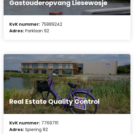
Gastouderopvang Liesewosje
KvK nummer:
75889242
Adres:
Parklaan 92
Real Estate Quality Control
KvK nummer:
77697111
Adres:
Spiering 82