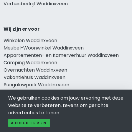
Verhuisbedrijf Waddinxveen
Wij zijn er voor
Winkelen Waddinxveen
Meubel-Woonwinkel Waddinxveen
Appartementen- en Kamerverhuur Waddinxveen
Camping Waddinxveen
Overnachten Waddinxveen
Vakantiehuis Waddinxveen
Bungalowpark Waddinxveen
We gebruiken cookies om jouw ervaring met deze
website te verbeteren, tevens om gerichte
Thema’s
advertenties te tonen.
Klussenbedrijf Waddinxveen
ACCEPTEREN
Notarissen Waddinxveen