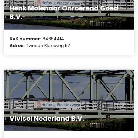
Henk Molenaar Onroerend Goed
B.V.
KvK nummer:
84654414
Adres:
Tweede Bloksweg 52
Vivisol Nederland B.V.