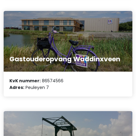
Gastouderopvang Waddinxveen
KvK nummer:
86574566
Adres:
Peuleyen 7