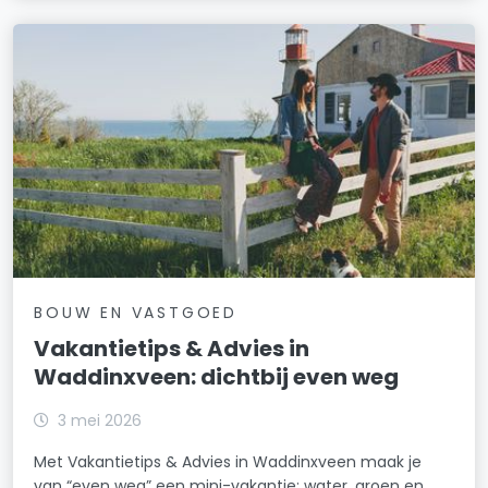
BOUW EN VASTGOED
Vakantietips & Advies in
Waddinxveen: dichtbij even weg
3 mei 2026
Met Vakantietips & Advies in Waddinxveen maak je
van “even weg” een mini-vakantie: water, groen en