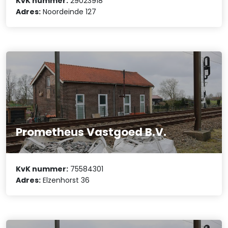
KvK nummer:
29023918
Adres:
Noordeinde 127
Prometheus Vastgoed B.V.
KvK nummer:
75584301
Adres:
Elzenhorst 36