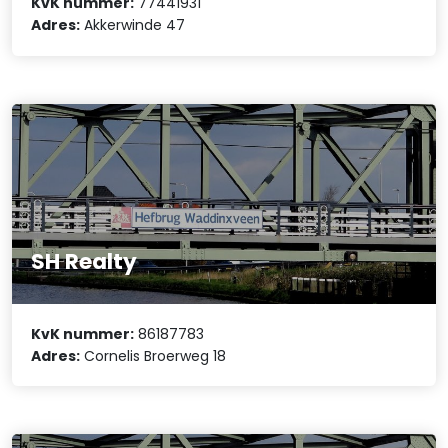
KvK nummer:
77441931
Adres:
Akkerwinde 47
SH Realty
KvK nummer:
86187783
Adres:
Cornelis Broerweg 18