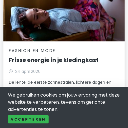
FASHION EN MODE
Frisse energie in je kledingkast
24 april 2026
De lente: de eerste zonnestralen, lichtere dagen en
dat gevoel dat alles weer begint te leven. Dat merk je
We gebruiken cookies om jouw ervaring met deze
ook direct in je kledingkast. Dikke truien en donkere
kleuren maken plaats voor luchtigere stoffen en frisse
website te verbeteren, tevens om gerichte
tinten.
advertenties te tonen.
LEES VERDER
ACCEPTEREN