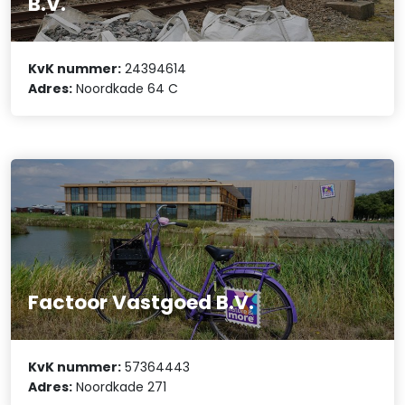
B.V.
KvK nummer:
24394614
Adres:
Noordkade 64 C
Factoor Vastgoed B.V.
KvK nummer:
57364443
Adres:
Noordkade 271