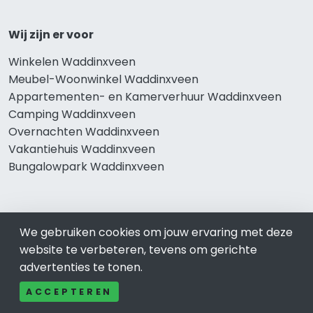
Wij zijn er voor
Winkelen Waddinxveen
Meubel-Woonwinkel Waddinxveen
Appartementen- en Kamerverhuur Waddinxveen
Camping Waddinxveen
Overnachten Waddinxveen
Vakantiehuis Waddinxveen
Bungalowpark Waddinxveen
Thema’s
We gebruiken cookies om jouw ervaring met deze
website te verbeteren, tevens om gerichte
Klussenbedrijf Waddinxveen
advertenties te tonen.
Notarissen Waddinxveen
Taxateurs Waddinxveen
ACCEPTEREN
Schoonmaakbedrijf Waddinxveen