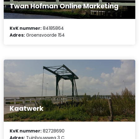
Twan Hofman Online Marketing
KvK nummer:
84185864
Adres:
Groensvoorde 154
Kaatwerk
KvK nummer:
82728690
Adres:
Tuinbouwweg 3 C