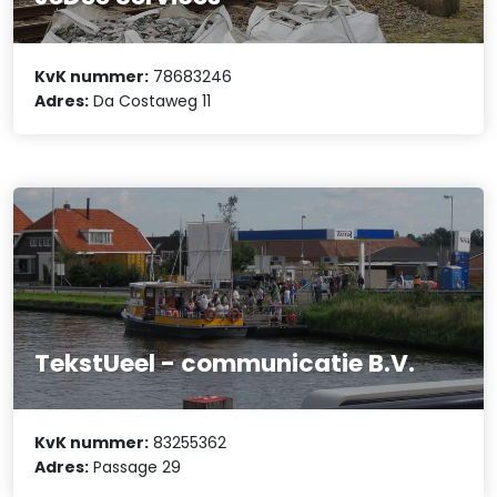
KvK nummer:
78683246
Adres:
Da Costaweg 11
TekstUeel - communicatie B.V.
KvK nummer:
83255362
Adres:
Passage 29