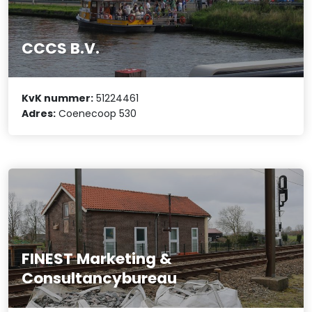
CCCS B.V.
KvK nummer:
51224461
Adres:
Coenecoop 530
FINEST Marketing &
Consultancybureau