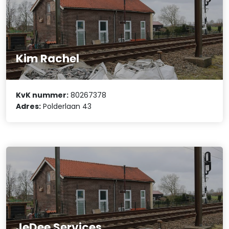
Kim Rachel
KvK nummer:
80267378
Adres:
Polderlaan 43
JeDee Services