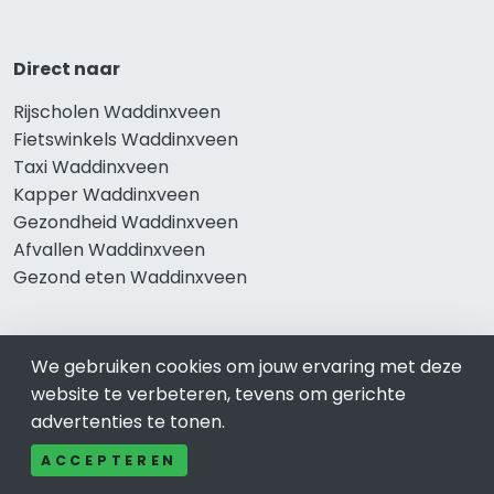
Direct naar
Rijscholen Waddinxveen
Fietswinkels Waddinxveen
Taxi Waddinxveen
Kapper Waddinxveen
Gezondheid Waddinxveen
Afvallen Waddinxveen
Gezond eten Waddinxveen
We gebruiken cookies om jouw ervaring met deze
Bekend in Waddinxveen
website te verbeteren, tevens om gerichte
Restaurants Waddinxveen
advertenties te tonen.
Catering Waddinxveen
ACCEPTEREN
Schoonheidssalon Waddinxveen