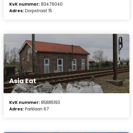
KvK nummer:
83476040
Adres:
Dorpstraat 15
Asia Eat
KvK nummer:
85885193
Adres:
Parklaan 67