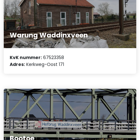
Warung Waddinxveen
KvK nummer:
67523358
Adres:
Kerkweg-Oost 171
Bootoe