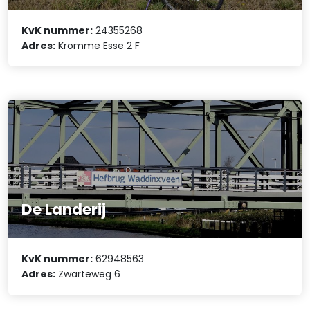
KvK nummer:
24355268
Adres:
Kromme Esse 2 F
De Landerij
KvK nummer:
62948563
Adres:
Zwarteweg 6