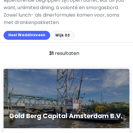
Bijbehorende begrippen zijn open buffet, eat all you
want, unlimited dining, à volonté en smorgasbord.
Zowel lunch- als dinerformules komen voor, soms
met drankenpakketten.
Heel Waddinxveen
Wijk 03
31
resultaten
Gold Berg Capital Amsterdam B.V.