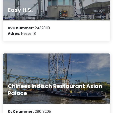
Easy H.S.
KvK nummer:
24328119
Adres:
Nesse 18
Chinees Indisch Restaurant Asian
Palace
KvK nummer:
29018205