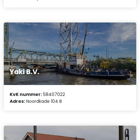
Yaki B.V.
KvK nummer:
58407022
Adres:
Noordkade 104 B