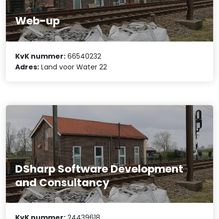
Web-up
KvK nummer:
66540232
Adres:
Land voor Water 22
DSharp Software Development
and Consultancy
KvK nummer:
24439618