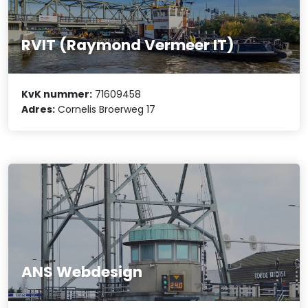
RVIT (Raymond Vermeer IT)
KvK nummer:
71609458
Adres:
Cornelis Broerweg 17
ANS Webdesign