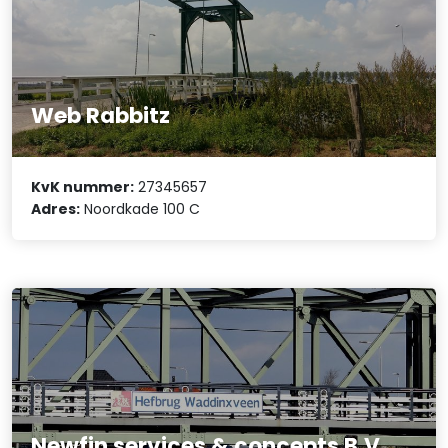
Web Rabbitz
KvK nummer:
27345657
Adres:
Noordkade 100 C
Newfin services & concepts B.V.