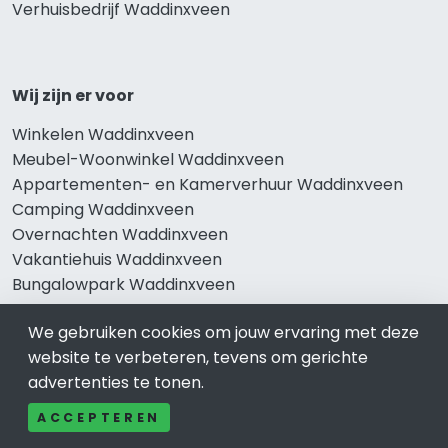
Verhuisbedrijf Waddinxveen
Wij zijn er voor
Winkelen Waddinxveen
Meubel-Woonwinkel Waddinxveen
Appartementen- en Kamerverhuur Waddinxveen
Camping Waddinxveen
Overnachten Waddinxveen
Vakantiehuis Waddinxveen
Bungalowpark Waddinxveen
We gebruiken cookies om jouw ervaring met deze
website te verbeteren, tevens om gerichte
Thema’s
advertenties te tonen.
Klussenbedrijf Waddinxveen
ACCEPTEREN
Notarissen Waddinxveen