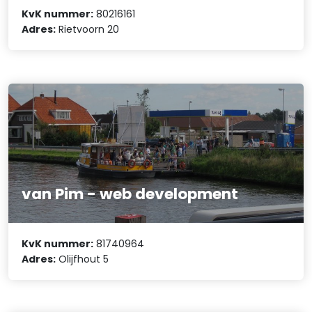
KvK nummer:
80216161
Adres:
Rietvoorn 20
van Pim - web development
KvK nummer:
81740964
Adres:
Olijfhout 5