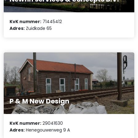
KvK nummer:
71445412
Adres:
Zuidkade 65
P & M New Design
KvK nummer:
29041630
Adres:
Henegouwerweg 9 A