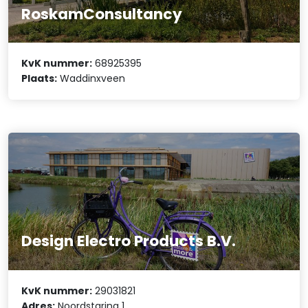
RoskamConsultancy
KvK nummer:
68925395
Plaats:
Waddinxveen
Design Electro Products B.V.
KvK nummer:
29031821
Adres:
Noordstaring 1