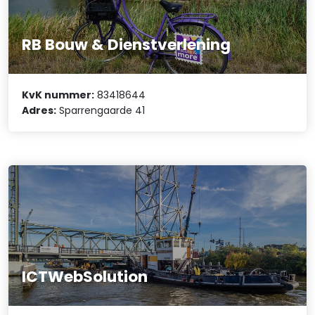
RB Bouw & Dienstverlening
KvK nummer:
83418644
Adres:
Sparrengaarde 41
ICTWebSolution