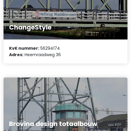
ChangeStyle
KvK nummer:
56294174
Adres:
Heemraadweg 36
Brovina design totaalbouw