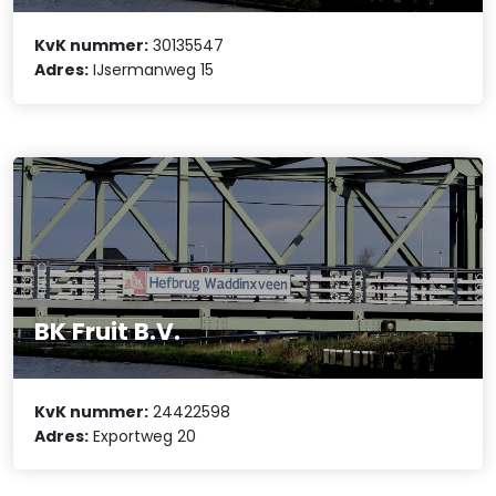
KvK nummer:
30135547
Adres:
IJsermanweg 15
BK Fruit B.V.
KvK nummer:
24422598
Adres:
Exportweg 20