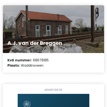
A.J. van der Breggen
KvK nummer:
68678185
Plaats:
Waddinxveen
ADVERTENTIE