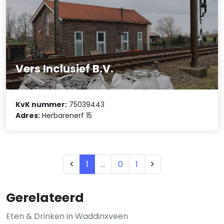
Vers Inclusief B.V.
KvK nummer:
75039443
Adres:
Herbarenerf 15
1
...
0
1
Gerelateerd
Eten & Drinken in Waddinxveen