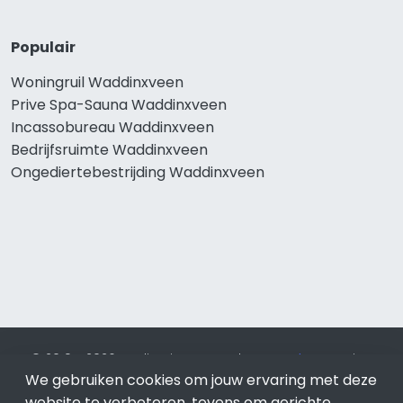
Populair
Woningruil Waddinxveen
Prive Spa-Sauna Waddinxveen
Incassobureau Waddinxveen
Bedrijfsruimte Waddinxveen
Ongediertebestrijding Waddinxveen
© 2019 - 2026 Realisatie en SEO door
SEO-bureau
Lion
We gebruiken cookies om jouw ervaring met deze
Internet. Betaal alleen voor bewezen resultaten?
SEO
optimalisatie No Cure No Pay
.
Waddinxveen
is onderdeel
website te verbeteren, tevens om gerichte