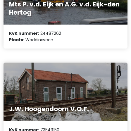
Mts P. v.d. Eijk en A.G. v.d. Eijk-den
Hertog
KvK nummer:
24487262
Plaats:
Waddinxveen
J.W. Hoogendoorn V.O.F.
KvK nummer:
73549150