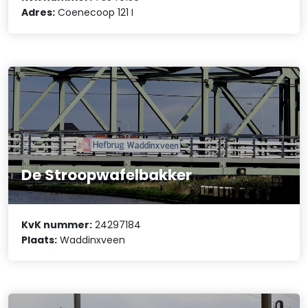
Adres:
Coenecoop 121 I
De Stroopwafelbakker
KvK nummer:
24297184
Plaats:
Waddinxveen