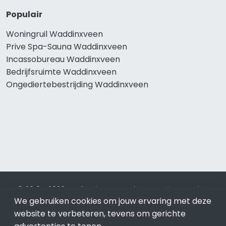
Populair
Woningruil Waddinxveen
Prive Spa-Sauna Waddinxveen
Incassobureau Waddinxveen
Bedrijfsruimte Waddinxveen
Ongediertebestrijding Waddinxveen
© 2019 - 2026 Realisatie en SEO door
SEO-bureau
Lion
We gebruiken cookies om jouw ervaring met deze
Internet. Betaal alleen voor bewezen resultaten?
SEO
optimalisatie No Cure No Pay
.
Waddinxveen
is onderdeel
website te verbeteren, tevens om gerichte
van Lion Internet.