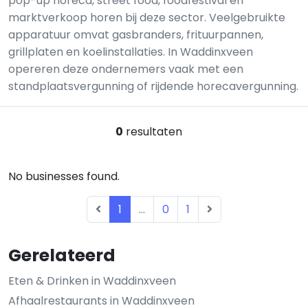
pop-up horeca, street food, foodfestival en
marktverkoop horen bij deze sector. Veelgebruikte
apparatuur omvat gasbranders, frituurpannen,
grillplaten en koelinstallaties. In Waddinxveen
opereren deze ondernemers vaak met een
standplaatsvergunning of rijdende horecavergunning.
0
resultaten
No businesses found.
1
...
0
1
Gerelateerd
Eten & Drinken in Waddinxveen
Afhaalrestaurants in Waddinxveen