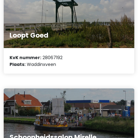
Loopt Goed
KvK nummer:
28067192
Plaats:
Waddinxveen
Schoonheidssalon Mirelle