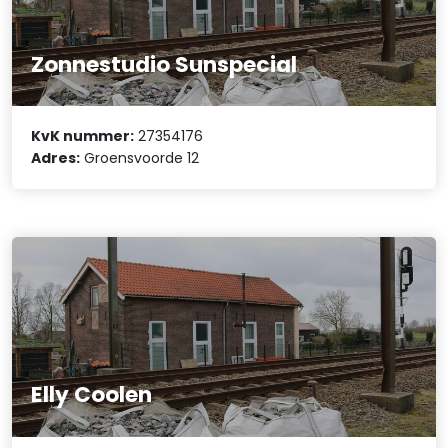
Zonnestudio Sunspecial
KvK nummer:
27354176
Adres:
Groensvoorde 12
Elly Coolen