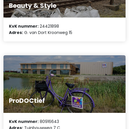
Beauty & Style
KvK nummer:
24421898
Adres:
G. van Dort Kroonweg 15
ProDOCtief
KvK nummer:
80916643
Adres:
Tuinbouwweg 7 C