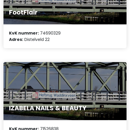
FootFlair
KvK nummer:
74690329
Adres:
Distelveld 22
IZABELA NAILS & BEAUTY
KvK nummer:
71526838