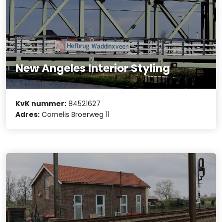
New Angeles Interior Styling
KvK nummer:
84521627
Adres:
Cornelis Broerweg 11