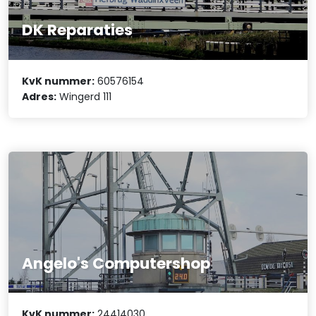
DK Reparaties
KvK nummer:
60576154
Adres:
Wingerd 111
Angelo's Computershop
KvK nummer:
24414030