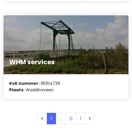
WHM services
KvK nummer:
95104739
Plaats:
Waddinxveen
1
...
0
1