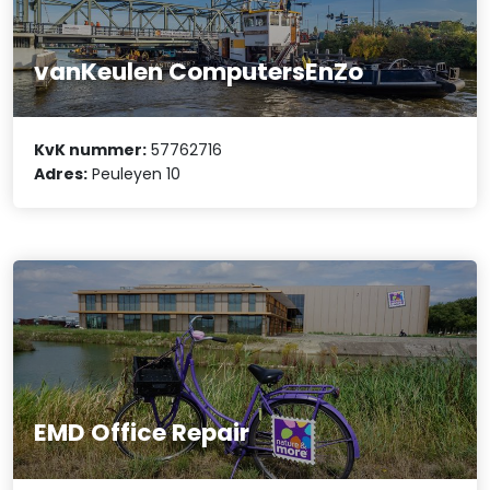
vanKeulen ComputersEnZo
KvK nummer:
57762716
Adres:
Peuleyen 10
EMD Office Repair