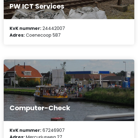
PW ICT Services
KvK nummer:
24442007
Adres:
Coenecoop 587
Computer-Check
KvK nummer:
67246907
Adres:
Mercuriusweg 27