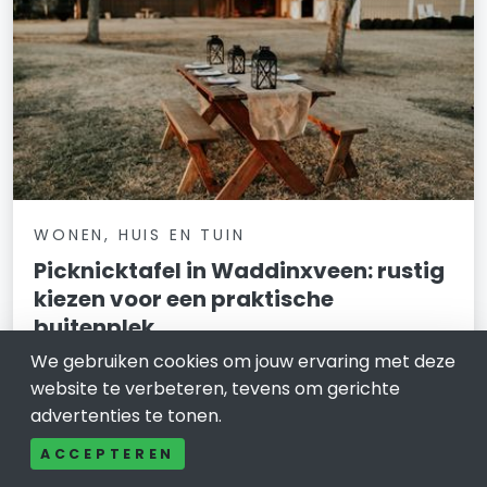
WONEN, HUIS EN TUIN
Picknicktafel in Waddinxveen: rustig
kiezen voor een praktische
buitenplek
We gebruiken cookies om jouw ervaring met deze
30 maart 2026
website te verbeteren, tevens om gerichte
In Waddinxveen zijn buitenruimtes vaak overzichtelijk
advertenties te tonen.
en functioneel ingericht. Tuinen liggen dicht bij het
ACCEPTEREN
huis, er zijn veel groene stroken tussen woningen en
verenigingen beschikken over duidelijke buitenplekken.