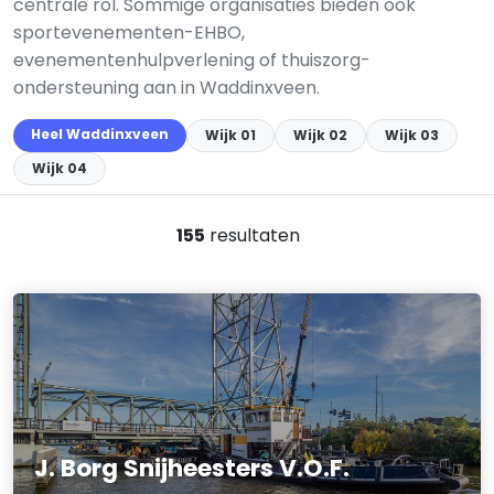
centrale rol. Sommige organisaties bieden ook
sportevenementen-EHBO,
evenementenhulpverlening of thuiszorg-
ondersteuning aan in Waddinxveen.
Heel Waddinxveen
Wijk 01
Wijk 02
Wijk 03
Wijk 04
155
resultaten
J. Borg Snijheesters V.O.F.