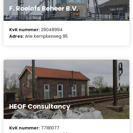
F. Roelofs Beheer B.V.
KvK nummer:
29048994
Adres:
Arie Kempkesweg 95
HEOF Consultancy
KvK nummer:
77181077