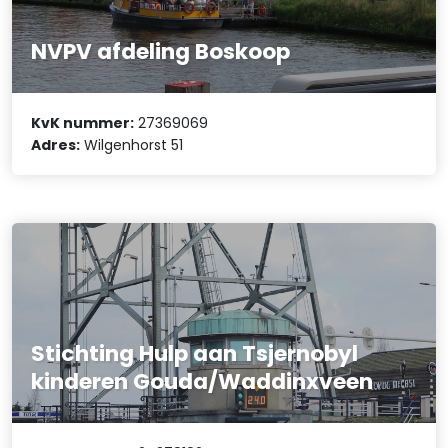
NVPV afdeling Boskoop
KvK nummer:
27369069
Adres:
Wilgenhorst 51
Stichting Hulp aan Tsjernobyl
kinderen Gouda/Waddinxveen