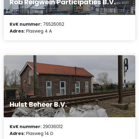
Rob Reigwein Participaties B.V.
KvK nummer:
76526062
Adres:
Plasweg 4 A
Hulst Beheer B.V.
KvK nummer:
29036012
Adres:
Plasweg 14 D