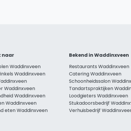
t naar
Bekend in Waddinxveen
holen Waddinxveen
Restaurants Waddinxveen
winkels Waddinxveen
Catering Waddinxveen
Waddinxveen
Schoonheidssalon Waddin
r Waddinxveen
Tandartspraktijken Waddi
dheid Waddinxveen
Loodgieters Waddinxveen
len Waddinxveen
Stukadoorsbedrijf Waddin
d eten Waddinxveen
Verhuisbedrijf Waddinxvee