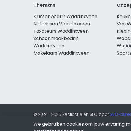
Thema’s
Onze 
Klussenbedrijf Waddinxveen
Keuke
Notarissen Waddinxveen
Vca W
Taxateurs Waddinxveen
Kledi
Schoonmaakbedrijf
Websi
Waddinxveen
Waddi
Makelaars Waddinxveen
Sport
© 2019 - 2026 Realisatie en SEO door
SEO-bure
onderdeel van Lion Internet.
We gebruiken cookies om jouw ervaring m
Beeldcredits