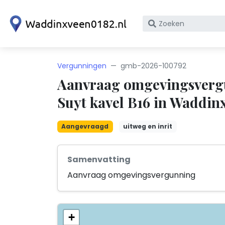
Zoek
op
bedrijfsnaam
of
Vergunningen
gmb-2026-100792
KvK
Aanvraag omgevingsverg
nummer
Suyt kavel B16 in Waddin
Aangevraagd
uitweg en inrit
Samenvatting
Aanvraag omgevingsvergunning
+