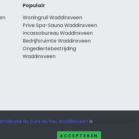
Populair
en
Woningruil Waddinxveen
Prive Spa-Sauna Waddinxveen
Incassobureau Waddinxveen
Bedrijfsruimte Waddinxveen
Ongediertebestrijding
Waddinxveen
imalisatie No Cure No Pay
.
Waddinxveen
is
ACCEPTEREN