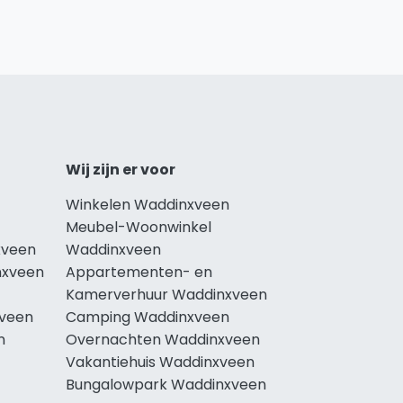
Wij zijn er voor
Winkelen Waddinxveen
Meubel-Woonwinkel
xveen
Waddinxveen
nxveen
Appartementen- en
Kamerverhuur Waddinxveen
xveen
Camping Waddinxveen
n
Overnachten Waddinxveen
Vakantiehuis Waddinxveen
Bungalowpark Waddinxveen