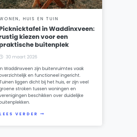
WONEN, HUIS EN TUIN
Picknicktafel in Waddinxveen:
rustig kiezen voor een
praktische buitenplek
30 maart 2026
In Waddinxveen zijn buitenruimtes vaak
overzichtelijk en functioneel ingericht.
Tuinen liggen dicht bij het huis, er zijn veel
groene stroken tussen woningen en
verenigingen beschikken over duidelijke
buitenplekken.
LEES VERDER