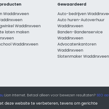
producten
Gewaardeerd
n Waddinxveen
Auto-bedrijven Waddinxve
addinxveen
Auto huren-Autoverhuur
ngwinkel Waddinxveen
Waddinxveen
te laten maken
Banden-Bandenservice
nxveen
Waddinxveen
school Waddinxveen
Advocatenkantoren
Waddinxveen
Slotenmaker Waddinxveen
au
Lion Internet. Betaal alleen voor bewezen resultaten?
SEO opt
et deze website te verbeteren, tevens om gerichte