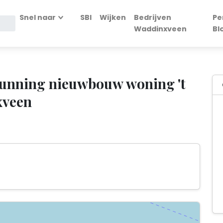
Snel naar
SBI
Wijken
Bedrijven
Pe
Waddinxveen
Bl
unning nieuwbouw woning 't
xveen