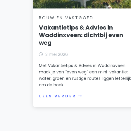
BOUW EN VASTGOED
Vakantietips & Advies in
Waddinxveen: dichtbij even
weg
3 mei 2026
Met Vakantietips & Advies in Waddinxveen
maak je van “even weg” een mini-vakantie:
water, groen en rustige routes liggen letterlij
om de hoek.
LEES VERDER