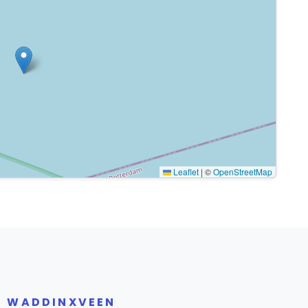
Leaflet
|
©
OpenStreetMap
R WADDINXVEEN