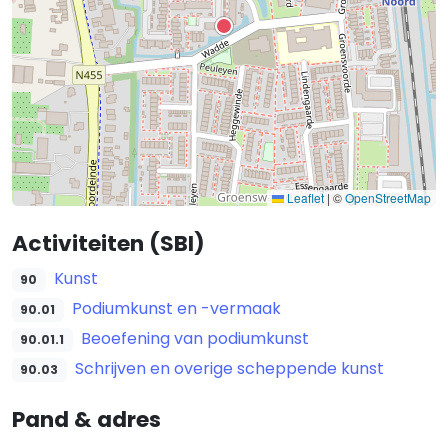
Leaflet
|
©
OpenStreetMap
Activiteiten (SBI)
Kunst
90
Podiumkunst en -vermaak
90.01
Beoefening van podiumkunst
90.01.1
Schrijven en overige scheppende kunst
90.03
Pand & adres