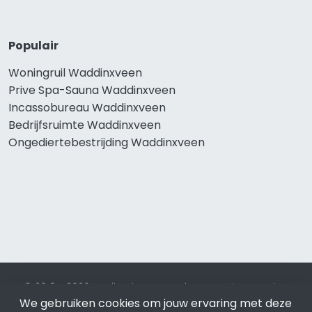
Populair
Woningruil Waddinxveen
Prive Spa-Sauna Waddinxveen
Incassobureau Waddinxveen
Bedrijfsruimte Waddinxveen
Ongediertebestrijding Waddinxveen
© 2019 - 2026 Realisatie en SEO door
SEO-bureau
Lion
We gebruiken cookies om jouw ervaring met deze
Internet. Betaal alleen voor bewezen resultaten?
SEO