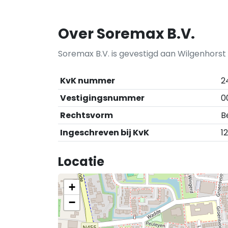
Over Soremax B.V.
Soremax B.V. is gevestigd aan Wilgenhorst 
KvK nummer
2
Vestigingsnummer
0
Rechtsvorm
B
Ingeschreven bij KvK
1
Locatie
+
−