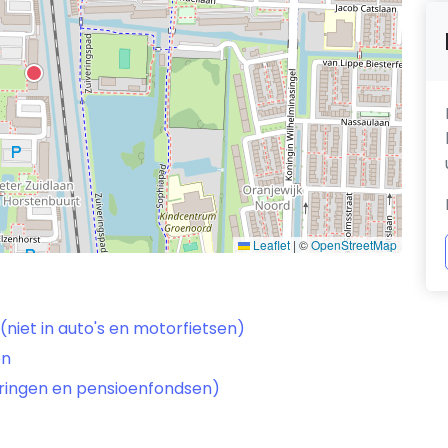
Leaflet
|
©
OpenStreetMap
niet in auto's en motorfietsen)
en
keringen en pensioenfondsen)