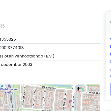
35.
4355825
00013774018
esloten vennootschap (B.V.)
2 december 2003