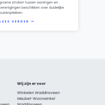
groene stroken tussen woningen en
verenigingen beschikken over duidelijke
buitenplekken.
LEES VERDER
Wij zijn er voor
Winkelen Waddinxveen
Meubel-Woonwinkel
xveen
Waddinxveen