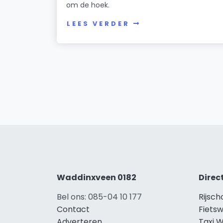
om de hoek.
LEES VERDER
Waddinxveen 0182
Direc
Bel ons: 085-04 10 177
Rijsc
Contact
Fiets
Adverteren
Taxi 