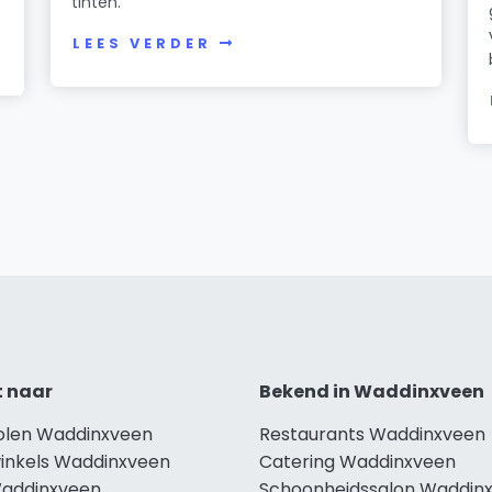
tinten.
LEES VERDER
t naar
Bekend in Waddinxveen
holen Waddinxveen
Restaurants Waddinxveen
winkels Waddinxveen
Catering Waddinxveen
Waddinxveen
Schoonheidssalon Waddin