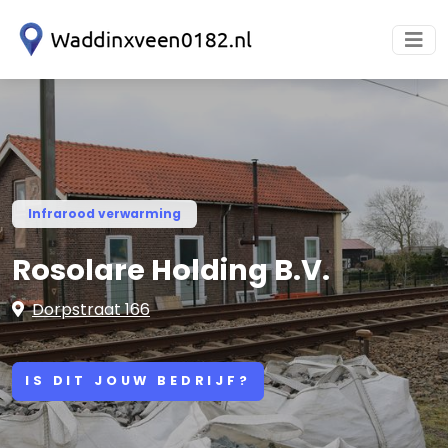
Infrarood verwarming
Rosolare Holding B.V.
Dorpstraat 166
IS DIT JOUW BEDRIJF?