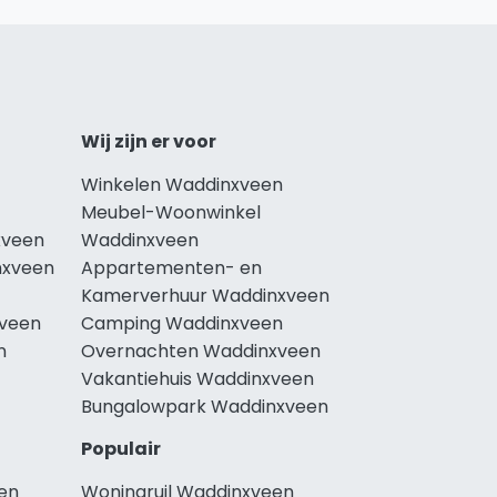
Wij zijn er voor
Winkelen Waddinxveen
Meubel-Woonwinkel
xveen
Waddinxveen
nxveen
Appartementen- en
Kamerverhuur Waddinxveen
xveen
Camping Waddinxveen
n
Overnachten Waddinxveen
Vakantiehuis Waddinxveen
Bungalowpark Waddinxveen
Populair
en
Woningruil Waddinxveen