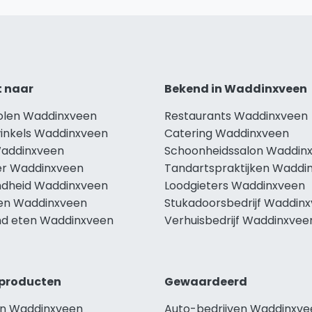
t naar
Bekend in Waddinxveen
holen Waddinxveen
Restaurants Waddinxveen
winkels Waddinxveen
Catering Waddinxveen
Waddinxveen
Schoonheidssalon Waddin
r Waddinxveen
Tandartspraktijken Waddi
dheid Waddinxveen
Loodgieters Waddinxveen
len Waddinxveen
Stukadoorsbedrijf Waddin
d eten Waddinxveen
Verhuisbedrijf Waddinxvee
producten
Gewaardeerd
n Waddinxveen
Auto-bedrijven Waddinxve