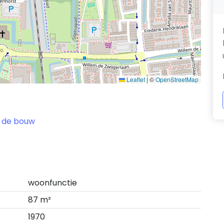
Leaflet
|
©
OpenStreetMap
 de bouw
woonfunctie
87 m²
1970