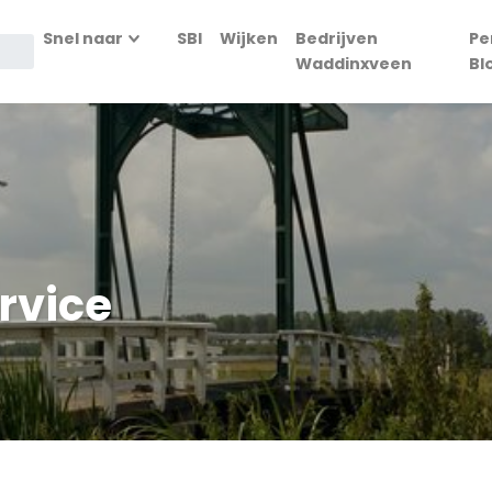
Snel naar
SBI
Wijken
Bedrijven
Pe
Waddinxveen
Bl
rvice