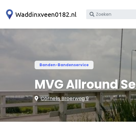
Zoek
op
bedrijfsnaam
of
KvK
nummer
Banden-Bandenservice
MVG Allround Se
Cornelis Broerweg 9