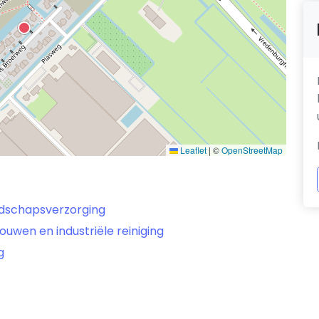
Leaflet
|
©
OpenStreetMap
ndschapsverzorging
ouwen en industriële reiniging
g