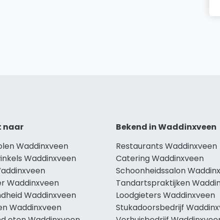
t naar
Bekend in Waddinxveen
holen Waddinxveen
Restaurants Waddinxveen
winkels Waddinxveen
Catering Waddinxveen
Waddinxveen
Schoonheidssalon Waddin
r Waddinxveen
Tandartspraktijken Waddi
dheid Waddinxveen
Loodgieters Waddinxveen
len Waddinxveen
Stukadoorsbedrijf Waddin
d eten Waddinxveen
Verhuisbedrijf Waddinxvee