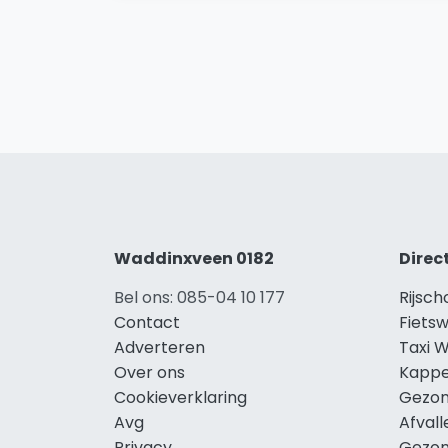
Waddinxveen 0182
Direc
Bel ons: 085-04 10 177
Rijsc
Contact
Fiets
Adverteren
Taxi 
Over ons
Kappe
Cookieverklaring
Gezon
Avg
Afval
Privacy
Gezon