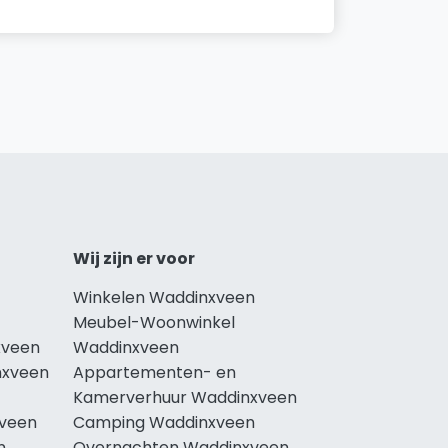
Wij zijn er voor
Winkelen Waddinxveen
Meubel-Woonwinkel
xveen
Waddinxveen
nxveen
Appartementen- en
Kamerverhuur Waddinxveen
xveen
Camping Waddinxveen
n
Overnachten Waddinxveen