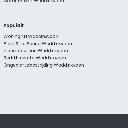
Slotenmaker Waddinxveen
Populair
Woningruil Waddinxveen
Prive Spa-Sauna Waddinxveen
Incassobureau Waddinxveen
Bedrijfsruimte Waddinxveen
Ongediertebestrijding Waddinxveen
© 2019 - 2026 Realisatie en SEO door
SEO-bureau
Lion