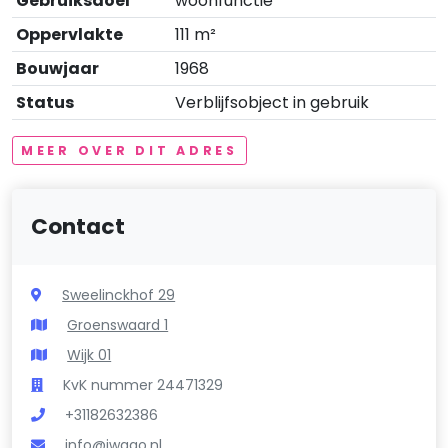
Gebruiksdoel
woonfunctie
Oppervlakte
111 m²
Bouwjaar
1968
Status
Verblijfsobject in gebruik
MEER OVER DIT ADRES
Contact
Sweelinckhof 29
Groenswaard 1
Wijk 01
KvK nummer 24471329
+31182632386
info@iwago.nl