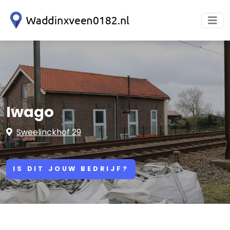
Iwago
Sweelinckhof 29
IS DIT JOUW BEDRIJF?