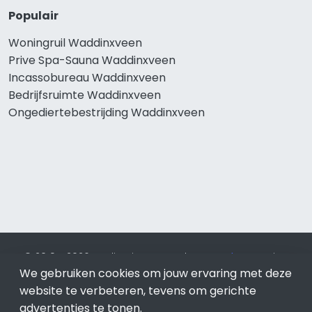
Populair
Woningruil Waddinxveen
Prive Spa-Sauna Waddinxveen
Incassobureau Waddinxveen
Bedrijfsruimte Waddinxveen
Ongediertebestrijding Waddinxveen
© 2019 - 2026 Realisatie en SEO door
SEO-bureau
Lion
We gebruiken cookies om jouw ervaring met deze
Internet. Betaal alleen voor bewezen resultaten?
SEO
optimalisatie No Cure No Pay
.
Waddinxveen
is onderdeel
website te verbeteren, tevens om gerichte
van Lion Internet.
advertenties te tonen.