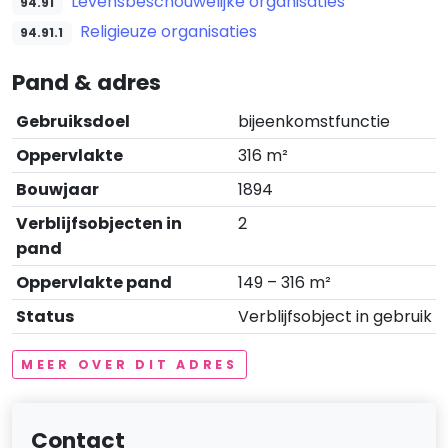
Levensbeschouwelijke organisaties
94.91
Religieuze organisaties
94.91.1
Pand & adres
Gebruiksdoel
bijeenkomstfunctie
Oppervlakte
316 m²
Bouwjaar
1894
Verblijfsobjecten in
2
pand
Oppervlakte pand
149 – 316 m²
Status
Verblijfsobject in gebruik
MEER OVER DIT ADRES
Contact