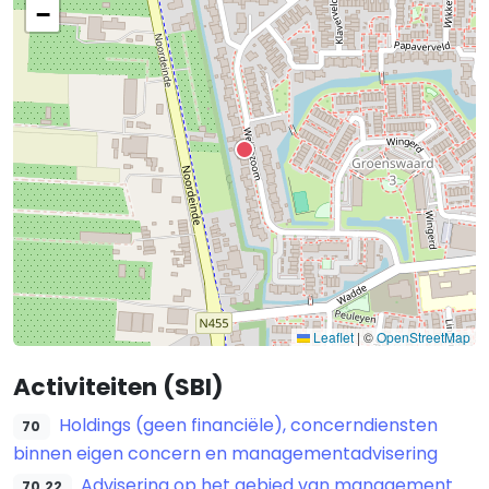
−
Leaflet
|
©
OpenStreetMap
Activiteiten (SBI)
Holdings (geen financiële), concerndiensten
70
binnen eigen concern en managementadvisering
Advisering op het gebied van management
70.22