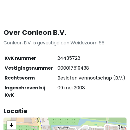
Over Conleon B.V.
Conleon B.V. is gevestigd aan Weidezoom 66.
KvK nummer
24435728
Vestigingsnummer
000017519438
Rechtsvorm
Besloten vennootschap (B.V.)
Ingeschreven bij
09 mei 2008
KvK
Locatie
+