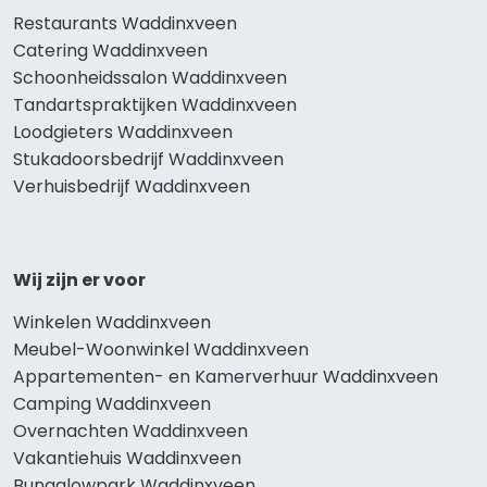
Restaurants Waddinxveen
Catering Waddinxveen
Schoonheidssalon Waddinxveen
Tandartspraktijken Waddinxveen
Loodgieters Waddinxveen
Stukadoorsbedrijf Waddinxveen
Verhuisbedrijf Waddinxveen
Wij zijn er voor
Winkelen Waddinxveen
Meubel-Woonwinkel Waddinxveen
Appartementen- en Kamerverhuur Waddinxveen
Camping Waddinxveen
Overnachten Waddinxveen
Vakantiehuis Waddinxveen
Bungalowpark Waddinxveen