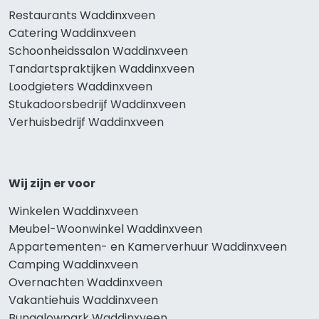
Restaurants Waddinxveen
Catering Waddinxveen
Schoonheidssalon Waddinxveen
Tandartspraktijken Waddinxveen
Loodgieters Waddinxveen
Stukadoorsbedrijf Waddinxveen
Verhuisbedrijf Waddinxveen
Wij zijn er voor
Winkelen Waddinxveen
Meubel-Woonwinkel Waddinxveen
Appartementen- en Kamerverhuur Waddinxveen
Camping Waddinxveen
Overnachten Waddinxveen
Vakantiehuis Waddinxveen
Bungalowpark Waddinxveen