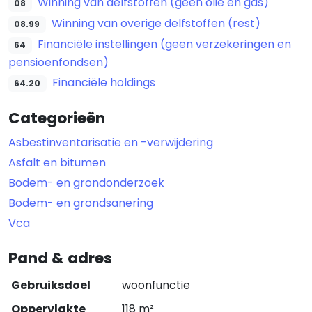
Winning van delfstoffen (geen olie en gas)
08
Winning van overige delfstoffen (rest)
08.99
Financiële instellingen (geen verzekeringen en
64
pensioenfondsen)
Financiële holdings
64.20
Categorieën
Asbestinventarisatie en -verwijdering
Asfalt en bitumen
Bodem- en grondonderzoek
Bodem- en grondsanering
Vca
Pand & adres
Gebruiksdoel
woonfunctie
Oppervlakte
118 m²