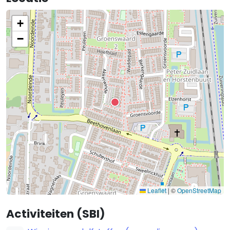
+
−
Leaflet
|
©
OpenStreetMap
Activiteiten (SBI)