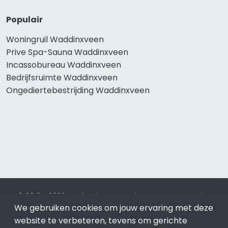
Populair
Woningruil Waddinxveen
Prive Spa-Sauna Waddinxveen
Incassobureau Waddinxveen
Bedrijfsruimte Waddinxveen
Ongediertebestrijding Waddinxveen
© 2019 - 2026 Realisatie en SEO door
SEO-bureau
Lion
We gebruiken cookies om jouw ervaring met deze
Internet. Betaal alleen voor bewezen resultaten?
SEO
optimalisatie No Cure No Pay
.
Waddinxveen
is onderdeel
website te verbeteren, tevens om gerichte