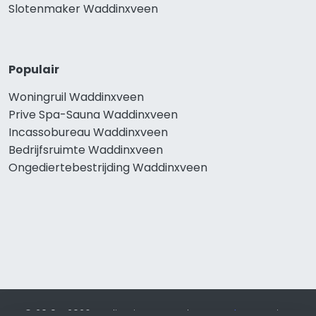
Slotenmaker Waddinxveen
Populair
Woningruil Waddinxveen
Prive Spa-Sauna Waddinxveen
Incassobureau Waddinxveen
Bedrijfsruimte Waddinxveen
Ongediertebestrijding Waddinxveen
© 2019 - 2026 Realisatie en SEO door
SEO-bureau
Lion